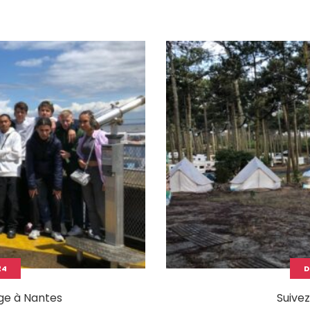
24
D
age à Nantes
Suive