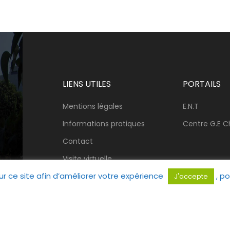
LIENS UTILES
PORTAILS
Mentions légales
E.N.T
Informations pratiques
Centre G.E Ch
Contact
Visite virtuelle
ur ce site afin d’améliorer votre expérience
, po
J'accepte
Copyrights Lycée professionnel Gustave E