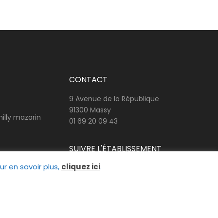
CONTACT
9 Avenue de la République
91300 Massy
illy mazarin
01 69 20 09 43
SUIVRE L'ÉTABLISSEMENT
ur en savoir plus,
cliquez ici
.
iffel Massy - Réalisation
Agence Moustache