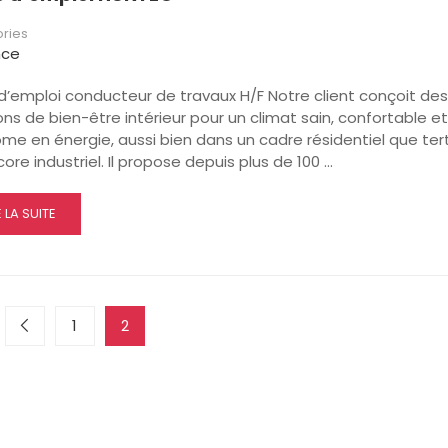
ries
nce
d’emploi conducteur de travaux H/F Notre client conçoit des
ons de bien-être intérieur pour un climat sain, confortable et
e en énergie, aussi bien dans un cadre résidentiel que tert
ore industriel. Il propose depuis plus de 100 …
AD
E LA SUITE
RE
OUT
FRE
MPLOI
NTEO
1
2