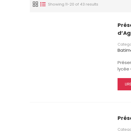
Showing 11-20 of 43 results
Prése
d’A
Catego
Batim
Prése
lycée 
RE
LIR
MO
AB
PR
DE
LA
Prés
FILI
ET
Catego
ET