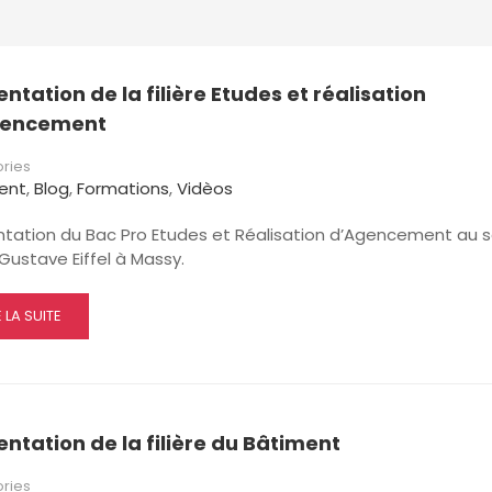
ntation de la filière Etudes et réalisation
gencement
ries
ent
,
Blog
,
Formations
,
Vidèos
ntation du Bac Pro Etudes et Réalisation d’Agencement au s
Gustave Eiffel à Massy.
AD
E LA SUITE
RE
OUT
ÉSENTATION
entation de la filière du Bâtiment
ÈRE
UDES
ries