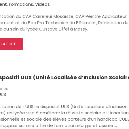
ent
,
Formations
,
Vidèos
LISATION
AGENCEMENT
ntation du CAP Carreleur Mosaïste, CAP Peintre Applicateur
ement et du Bac Pro Technicien du Bâtiment, Réalisation du
 au sein du lycée Gustave Eiffel à Massy.
AD
E LA SUITE
RE
OUT
ÉSENTATION
spositif ULIS (Unité Localisée d’Inclusion Scolair
ÈRE
ries
TIMENT
LIS
tation de L’ULIS Le dispositif ULIS (Unité Localisée d’Inclusion
re) en lycée vise à améliorer la réussite scolaire et l’insertion
sionnelle et sociale des élèves porteurs d’un handicap. L’ULI
s’appuie sur une offre de formation élargie et assure …