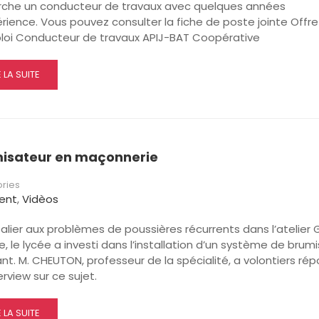
rche un conducteur de travaux avec quelques années
rience. Vous pouvez consulter la fiche de poste jointe Offre
loi Conducteur de travaux APIJ-BAT Coopérative
AD
E LA SUITE
RE
OUT
FRE
MPLOI
NDUCTEUR
isateur en maçonnerie
AVAUX
ries
ent
,
Vidèos
alier aux problèmes de poussières récurrents dans l’atelier 
, le lycée a investi dans l’installation d’un système de brum
nt. M. CHEUTON, professeur de la spécialité, a volontiers ré
erview sur ce sujet.
AD
E LA SUITE