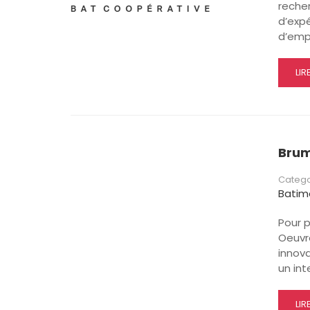
reche
d’expé
d’emp
RE
LIR
MO
AB
OF
D’E
CO
Brum
DE
TR
Catego
Batim
Pour p
Oeuvre
innova
un int
RE
LIR