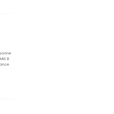
rsonne
MIS B
France