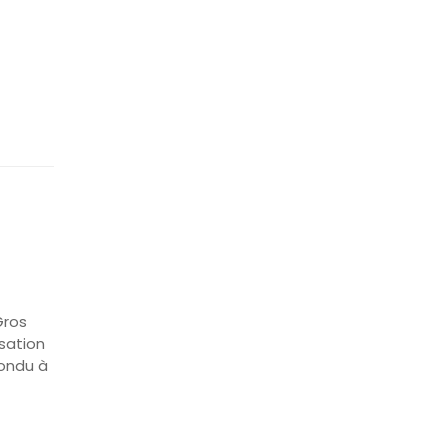
Gros
isation
pondu à