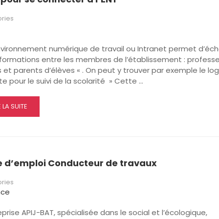
ÈRE
IS
ries
ÉE
STAVE
nvironnement numérique de travail ou Intranet permet d’éc
FEL
formations entre les membres de l’établissement : professe
 et parents d’élèves « . On peut y trouver par exemple le logi
e pour le suivi de la scolarité » Cette …
AD
E LA SUITE
RE
OUT
E
UR
e d’emploi Conducteur de travaux
NNECTER
ries
NT
nce
eprise APIJ-BAT, spécialisée dans le social et l’écologique,