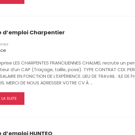
RE
OUT
UMISATEUR
ÇONNERIE
e d’emploi Charpentier
ries
nce
reprise LES CHARPENTES FRANCILIENNES CHALMEL recrute un pe
eur d’un CAP (Traçage, taille, pose). TYPE CONTRAT CDI. PER
 SALAIRE EN FONCTION DE L’EXPÉRIENCE. LIEU DE TRAVAIL : ILE DE 
RIS. MERCI DE NOUS ADRESSER VOTRE CV À …
AD
E LA SUITE
RE
OUT
FRE
MPLOI
ARPENTIER
e d’emploi HUNTEO