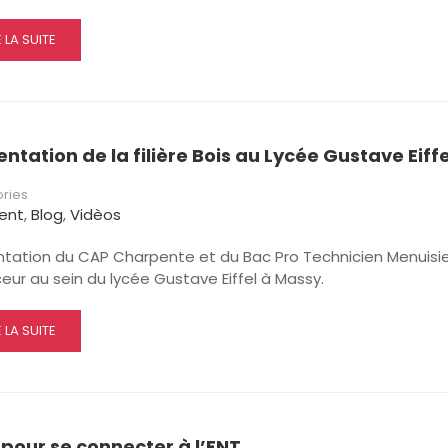
AD
E LA SUITE
RE
OUT
POSITIF
S
ntation de la filière Bois au Lycée Gustave Eiffe
ITÉ
ALISÉE
ries
NCLUSION
ent
,
Blog
,
Vidèos
OLAIRE)
ntation du CAP Charpente et du Bac Pro Technicien Menuisi
ur au sein du lycée Gustave Eiffel à Massy.
AD
E LA SUITE
RE
OUT
ÉSENTATION
 pour se connecter à l’ENT